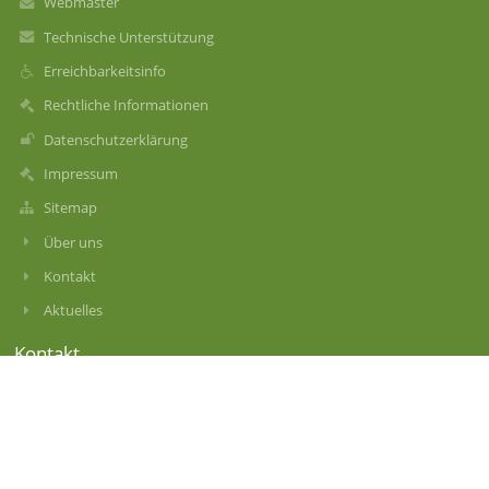
Webmaster
Technische Unterstützung
Erreichbarkeitsinfo
Rechtliche Informationen
Datenschutzerklärung
Impressum
Sitemap
Über uns
Kontakt
Aktuelles
Kontakt
Grundschule an der Rockefellerstraße
gs-rockefellerstr-11@muenchen.de
089 / 287 8815-24