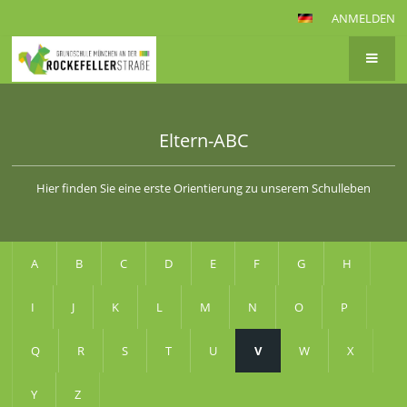
ANMELDEN
Eltern-ABC
Hier finden Sie eine erste Orientierung zu unserem Schulleben
A
B
C
D
E
F
G
H
I
J
K
L
M
N
O
P
Q
R
S
T
U
V
W
X
Y
Z